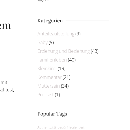
Kategorien
nem
Anteileaufstellung
(9)
Baby
(9)
Erziehung und Beziehung
(43)
Familienleben
(40)
Kleinkind
(19)
Kommentar
(21)
 mit
Muttersein
(34)
lltest,
Podcast
(1)
Popular Tags
Authentizität
bedürfnisorientiert