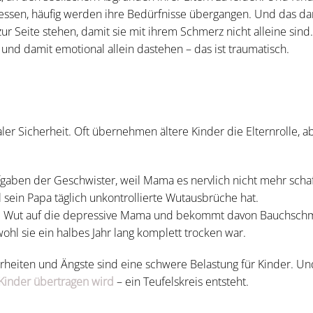
essen, häufig werden ihre Bedürfnisse übergangen. Und das dar
r Seite stehen, damit sie mit ihrem Schmerz nicht alleine sind.
und damit emotional allein dastehen – das ist traumatisch.
aler Sicherheit. Oft übernehmen ältere Kinder die Elternrolle, a
gaben der Geschwister, weil Mama es nervlich nicht mehr schaf
l sein Papa täglich unkontrollierte Wutausbrüche hat.
und Wut auf die depressive Mama und bekommt davon Bauchsch
wohl sie ein halbes Jahr lang komplett trocken war.
rheiten und Ängste sind eine schwere Belastung für Kinder. Un
 Kinder übertragen wird
– ein Teufelskreis entsteht.