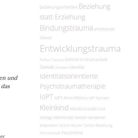
Beziehung
beziehungsorientiert
statt Erziehung
Bindungstrauma
emotionale
Gewalt
Entwicklungstrauma
Gefühle im Wochenbett
Frühes Trauma
Gewalt
Identität
Grenzen
Identitätsorientierte
gen und
Psychotraumatherapie
 das
IoPT
IoPT Anne Albinus
IoPT Sachsen
Kleinkind
Kleinkind beißt und
schlägt
Kleinkinder besser verstehen
kooperieren
Mutter
Mutter-Tochter-Beziehung
Persönliche
Partnerschaft
der