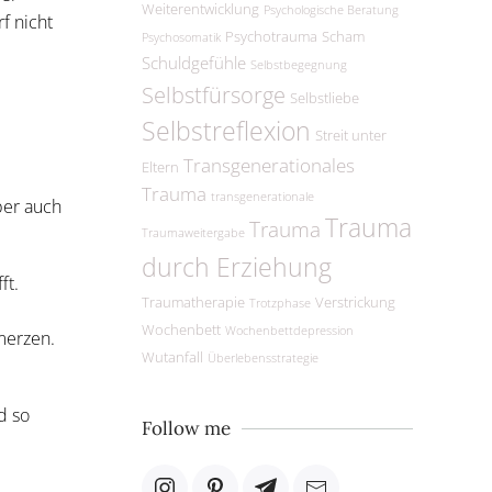
Weiterentwicklung
Psychologische Beratung
f nicht
Psychotrauma
Scham
Psychosomatik
Schuldgefühle
Selbstbegegnung
Selbstfürsorge
Selbstliebe
Selbstreflexion
Streit unter
Transgenerationales
Eltern
Trauma
transgenerationale
ber auch
Trauma
Trauma
Traumaweitergabe
durch Erziehung
ft.
Traumatherapie
Verstrickung
Trotzphase
Wochenbett
Wochenbettdepression
merzen.
Wutanfall
Überlebensstrategie
d so
Follow me