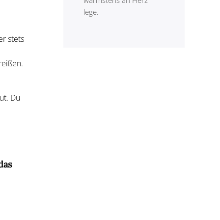
wärmstens an Herz
lege.
r stets
reißen.
ut. Du
das