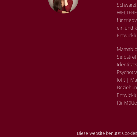
Schwarzt
WELTFREM
für fried
ein und k
Entwickl
Mamablo
Selbstref
Identität
Psychotr
IoPt | Ma
Beziehung
Entwickl
für Mütte
Diese Website benutzt Cookies.