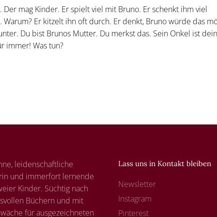
. Der mag Kinder. Er spielt viel mit Bruno. Er schenkt ihm viel
 Warum? Er kitzelt ihn oft durch. Er denkt, Bruno würde das m
unter. Du bist Brunos Mutter. Du merkst das. Sein Onkel ist dei
Für immer! Was tun?
nne, leidenschaftliche
Lass uns in Kontakt bleiben
rin und immerfort lernende
Newsletter
eier Kinder. Süchtig nach
Instagram
svollen Büchern und mit
hwäche für ausgezeichneten
Pinterest