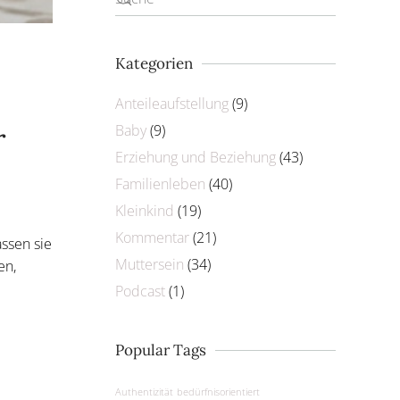
Kategorien
Anteileaufstellung
(9)
r
Baby
(9)
Erziehung und Beziehung
(43)
Familienleben
(40)
Kleinkind
(19)
Kommentar
(21)
assen sie
Muttersein
(34)
en,
Podcast
(1)
Popular Tags
Authentizität
bedürfnisorientiert