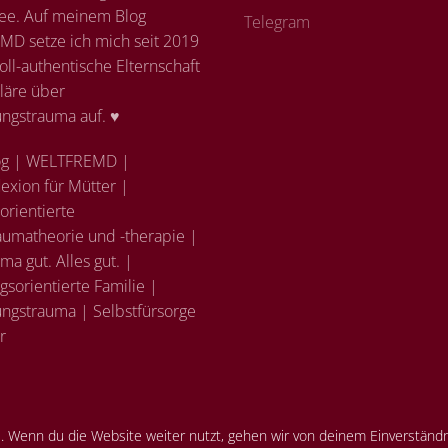
ee. Auf meinem Blog
Telegram
D setze ich mich seit 2019
voll-authentische Elternschaft
läre über
ungstrauma auf. ♥
g | WELTFREMD |
lexion für Mütter |
sorientierte
aumatheorie und -therapie |
ma gut. Alles gut. |
sorientierte Familie |
ungstrauma | Selbstfürsorge
r
 Wenn du die Website weiter nutzt, gehen wir von deinem Einverständn