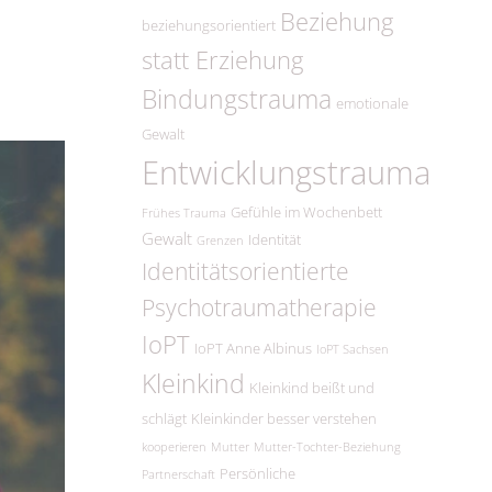
Beziehung
beziehungsorientiert
statt Erziehung
Bindungstrauma
emotionale
Gewalt
Entwicklungstrauma
Gefühle im Wochenbett
Frühes Trauma
Gewalt
Identität
Grenzen
Identitätsorientierte
Psychotraumatherapie
IoPT
IoPT Anne Albinus
IoPT Sachsen
Kleinkind
Kleinkind beißt und
schlägt
Kleinkinder besser verstehen
kooperieren
Mutter
Mutter-Tochter-Beziehung
Persönliche
Partnerschaft