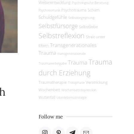
Weiterentwicklung
Psychologische Beratung
Psychotrauma
Scham
Psychosomatik
Schuldgefühle
Selbstbegegnung
Selbstfürsorge
Selbstliebe
Selbstreflexion
Streit unter
Transgenerationales
Eltern
Trauma
transgenerationale
Trauma
Trauma
Traumaweitergabe
durch Erziehung
Traumatherapie
Verstrickung
Trotzphase
ch
Wochenbett
Wochenbettdepression
Wutanfall
Überlebensstrategie
Follow me