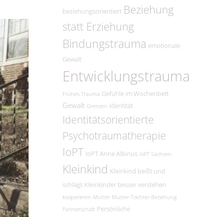
Beziehung
beziehungsorientiert
statt Erziehung
Bindungstrauma
emotionale
Gewalt
Entwicklungstrauma
Gefühle im Wochenbett
Frühes Trauma
Gewalt
Identität
Grenzen
Identitätsorientierte
Psychotraumatherapie
IoPT
IoPT Anne Albinus
IoPT Sachsen
Kleinkind
Kleinkind beißt und
schlägt
Kleinkinder besser verstehen
kooperieren
Mutter
Mutter-Tochter-Beziehung
Persönliche
Partnerschaft