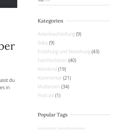
Kategorien
Anteileaufstellung
(9)
ber
Baby
(9)
Erziehung und Beziehung
(43)
Familienleben
(40)
Kleinkind
(19)
Kommentar
(21)
asst du
Muttersein
(34)
es in
Podcast
(1)
Popular Tags
Authentizität
bedürfnisorientiert