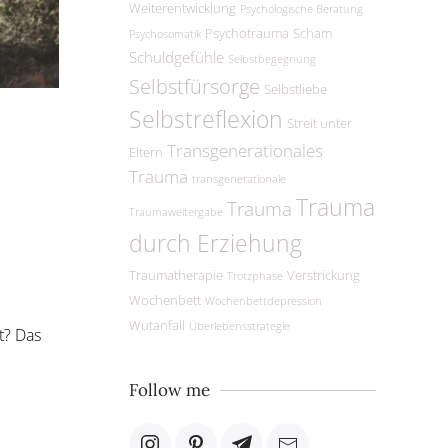
Weiterentwicklung
Psychologische Beratung
Psychotrauma
Scham
Psychosomatik
Schuldgefühle
Selbstbegegnung
Selbstfürsorge
Selbstliebe
Selbstreflexion
Streit unter
Transgenerationales
Eltern
Trauma
transgenerationale
Trauma
Trauma
Traumaweitergabe
durch Erziehung
Traumatherapie
Verstrickung
Trotzphase
Wochenbett
Wochenbettdepression
Wutanfall
Überlebensstrategie
t? Das
Follow me