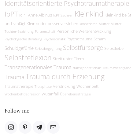
Identitätsorientierte Psychotraumatherapie
Kleinkind
IoPT
IoPT Anne Albinus
Kleinkind beißt
IoPT Sachsen
und schlägt
Kleinkinder besser verstehen
kooperieren
Mutter
Mutter-
Persönliche Weiterentwicklung
Tochter-Beziehung
Partnerschaft
Psychotrauma
Scham
Psychologische Beratung
Psychosomatik
Selbstfürsorge
Schuldgefühle
Selbstliebe
Selbstbegegnung
Selbstreflexion
Streit unter Eltern
Transgenerationales Trauma
transgenerationale Traumaweitergabe
Trauma durch Erziehung
Trauma
Traumatherapie
Verstrickung
Wochenbett
Trotzphase
Wutanfall
Wochenbettdepression
Überlebensstrategie
Follow me