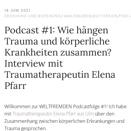
14 JUNI 2021
ERZIEHUNG UND BEZIEHUNG
,
FAMILIENLEBEN
,
MUTTERSEIN
,
PODC
Podcast #1: Wie hängen
Trauma und körperliche
Krankheiten zusammen?
Interview mit
Traumatherapeutin Elena
Pfarr
Willkommen zur WELTFREMDEN Podcastfolge #1! Ich habe
mit
Traumatherapeutin Elena Pfarr aus Ulm
über den
Zusammenhang zwischen körperlichen Erkrankungen und
Trauma gesprochen.