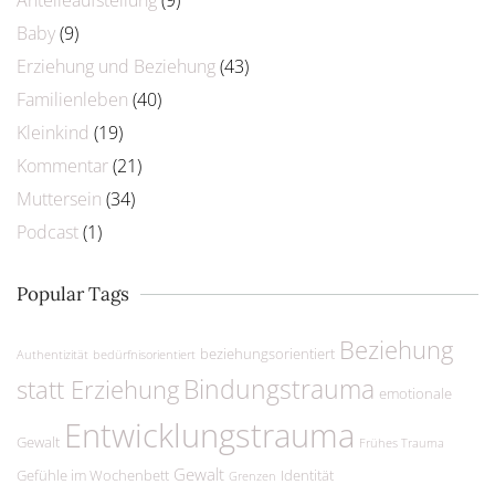
Anteileaufstellung
(9)
Baby
(9)
Erziehung und Beziehung
(43)
Familienleben
(40)
Kleinkind
(19)
Kommentar
(21)
Muttersein
(34)
Podcast
(1)
Popular Tags
Beziehung
beziehungsorientiert
Authentizität
bedürfnisorientiert
Bindungstrauma
statt Erziehung
emotionale
Entwicklungstrauma
Gewalt
Frühes Trauma
Gewalt
Gefühle im Wochenbett
Identität
Grenzen