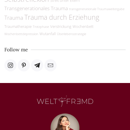
Streit unter Eltern
Transgenerationales Trauma
transgenerationale Traumaweitergabe
Trauma durch Erziehung
Trauma
Traumatherapie
Verstrickung
Wochenbett
Trotzphase
Wutanfall
Wochenbettdepression
Überlebensstrategie
Follow me