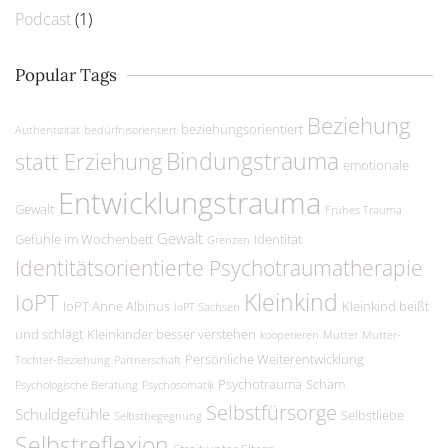
Podcast
(1)
Popular Tags
Beziehung
beziehungsorientiert
Authentizität
bedürfnisorientiert
Bindungstrauma
statt Erziehung
emotionale
Entwicklungstrauma
Gewalt
Frühes Trauma
Gewalt
Gefühle im Wochenbett
Identität
Grenzen
Identitätsorientierte Psychotraumatherapie
Kleinkind
IoPT
IoPT Anne Albinus
Kleinkind beißt
IoPT Sachsen
und schlägt
Kleinkinder besser verstehen
kooperieren
Mutter
Mutter-
Persönliche Weiterentwicklung
Tochter-Beziehung
Partnerschaft
Psychotrauma
Scham
Psychologische Beratung
Psychosomatik
Selbstfürsorge
Schuldgefühle
Selbstliebe
Selbstbegegnung
Selbstreflexion