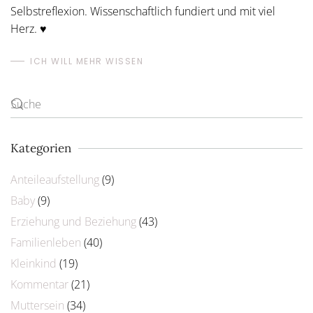
Selbstreflexion. Wissenschaftlich fundiert und mit viel
Herz. ♥
ICH WILL MEHR WISSEN
Kategorien
Anteileaufstellung
(9)
Baby
(9)
Erziehung und Beziehung
(43)
Familienleben
(40)
Kleinkind
(19)
Kommentar
(21)
Muttersein
(34)