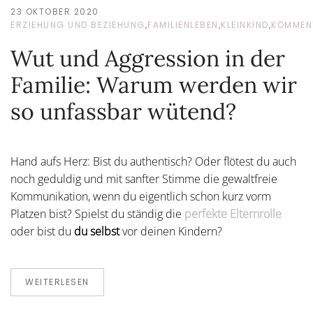
23 OKTOBER 2020
ERZIEHUNG UND BEZIEHUNG
,
FAMILIENLEBEN
,
KLEINKIND
,
KOMMEN
Wut und Aggression in der
Familie: Warum werden wir
so unfassbar wütend?
Hand aufs Herz: Bist du authentisch? Oder flötest du auch
noch geduldig und mit sanfter Stimme die gewaltfreie
Kommunikation, wenn du eigentlich schon kurz vorm
Platzen bist? Spielst du ständig die
perfekte Elternrolle
oder bist du
du selbst
vor deinen Kindern?
WEITERLESEN