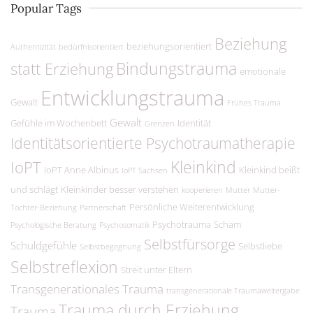
Popular Tags
Beziehung
beziehungsorientiert
Authentizität
bedürfnisorientiert
Bindungstrauma
statt Erziehung
emotionale
Entwicklungstrauma
Gewalt
Frühes Trauma
Gewalt
Gefühle im Wochenbett
Identität
Grenzen
Identitätsorientierte Psychotraumatherapie
Kleinkind
IoPT
IoPT Anne Albinus
Kleinkind beißt
IoPT Sachsen
und schlägt
Kleinkinder besser verstehen
kooperieren
Mutter
Mutter-
Persönliche Weiterentwicklung
Tochter-Beziehung
Partnerschaft
Psychotrauma
Scham
Psychologische Beratung
Psychosomatik
Selbstfürsorge
Schuldgefühle
Selbstliebe
Selbstbegegnung
Selbstreflexion
Streit unter Eltern
Transgenerationales Trauma
transgenerationale Traumaweitergabe
Trauma durch Erziehung
Trauma