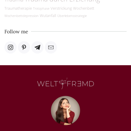
Traumatherapie
Verstrickung
Wochenbett
Trotzphase
Wutanfall
Wochenbettdepression
Überlebensstrategie
Follow me