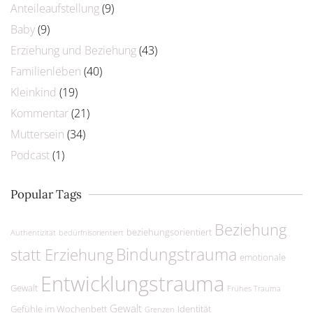
Anteileaufstellung
(9)
Baby
(9)
Erziehung und Beziehung
(43)
Familienleben
(40)
Kleinkind
(19)
Kommentar
(21)
Muttersein
(34)
Podcast
(1)
Popular Tags
Beziehung
beziehungsorientiert
Authentizität
bedürfnisorientiert
Bindungstrauma
statt Erziehung
emotionale
Entwicklungstrauma
Gewalt
Frühes Trauma
Gewalt
Gefühle im Wochenbett
Identität
Grenzen