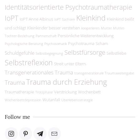
Identitätsorientierte Psychotraumatherapie
Kleinkind
IoPT
IoPT Anne Albinus
Kleinkind beißt
IoPT Sachsen
und schlägt
Kleinkinder besser verstehen
kooperieren
Mutter
Mutter-
Persönliche Weiterentwicklung
Tochter-Beziehung
Partnerschaft
Psychotrauma
Scham
Psychologische Beratung
Psychosomatik
Selbstfürsorge
Schuldgefühle
Selbstliebe
Selbstbegegnung
Selbstreflexion
Streit unter Eltern
Transgenerationales Trauma
transgenerationale Traumaweitergabe
Trauma durch Erziehung
Trauma
Traumatherapie
Verstrickung
Wochenbett
Trotzphase
Wutanfall
Wochenbettdepression
Überlebensstrategie
Follow me