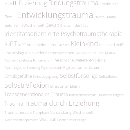
Bindungstrauma
statt Erziehung
emotionale
Entwicklungstrauma
Gewalt
Frühes Trauma
Gewalt
Gefühle im Wochenbett
Identität
Grenzen
Identitätsorientierte Psychotraumatherapie
Kleinkind
IoPT
IoPT Anne Albinus
Kleinkind beißt
IoPT Sachsen
und schlägt
Kleinkinder besser verstehen
kooperieren
Mutter
Mutter-
Persönliche Weiterentwicklung
Tochter-Beziehung
Partnerschaft
Psychotrauma
Scham
Psychologische Beratung
Psychosomatik
Selbstfürsorge
Schuldgefühle
Selbstliebe
Selbstbegegnung
Selbstreflexion
Streit unter Eltern
Transgenerationales Trauma
transgenerationale Traumaweitergabe
Trauma durch Erziehung
Trauma
Traumatherapie
Verstrickung
Wochenbett
Trotzphase
Wutanfall
Wochenbettdepression
Überlebensstrategie