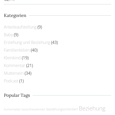
Kategorien
Anteileaufstellung
(9)
Baby
(9)
Erziehung und Beziehung
(43)
Familienleben
(40)
Kleinkind
(19)
Kommentar
(21)
Muttersein
(34)
Podcast
(1)
Popular Tags
Beziehung
beziehungsorientiert
Authentizität
bedürfnisorientiert