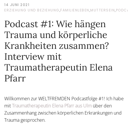
14 JUNI 2021
ERZIEHUNG UND BEZIEHUNG
,
FAMILIENLEBEN
,
MUTTERSEIN
,
PODC
Podcast #1: Wie hängen
Trauma und körperliche
Krankheiten zusammen?
Interview mit
Traumatherapeutin Elena
Pfarr
Willkommen zur WELTFREMDEN Podcastfolge #1! Ich habe
mit
Traumatherapeutin Elena Pfarr aus Ulm
über den
Zusammenhang zwischen körperlichen Erkrankungen und
Trauma gesprochen.