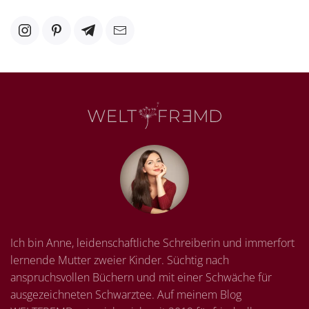
Ich bin Anne, leidenschaftliche Schreiberin und immerfort
lernende Mutter zweier Kinder. Süchtig nach
anspruchsvollen Büchern und mit einer Schwäche für
ausgezeichneten Schwarztee. Auf meinem Blog