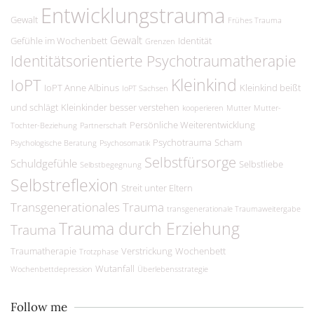
Entwicklungstrauma
Gewalt
Frühes Trauma
Gewalt
Gefühle im Wochenbett
Identität
Grenzen
Identitätsorientierte Psychotraumatherapie
Kleinkind
IoPT
IoPT Anne Albinus
Kleinkind beißt
IoPT Sachsen
und schlägt
Kleinkinder besser verstehen
kooperieren
Mutter
Mutter-
Persönliche Weiterentwicklung
Tochter-Beziehung
Partnerschaft
Psychotrauma
Scham
Psychologische Beratung
Psychosomatik
Selbstfürsorge
Schuldgefühle
Selbstliebe
Selbstbegegnung
Selbstreflexion
Streit unter Eltern
Transgenerationales Trauma
transgenerationale Traumaweitergabe
Trauma durch Erziehung
Trauma
Traumatherapie
Verstrickung
Wochenbett
Trotzphase
Wutanfall
Wochenbettdepression
Überlebensstrategie
Follow me