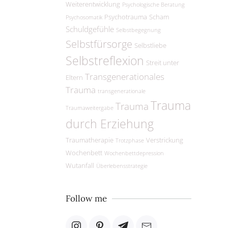
Weiterentwicklung
Psychologische Beratung
Psychotrauma
Scham
Psychosomatik
Schuldgefühle
Selbstbegegnung
Selbstfürsorge
Selbstliebe
Selbstreflexion
Streit unter
Transgenerationales
Eltern
Trauma
transgenerationale
Trauma
Trauma
Traumaweitergabe
durch Erziehung
Traumatherapie
Verstrickung
Trotzphase
Wochenbett
Wochenbettdepression
Wutanfall
Überlebensstrategie
Follow me