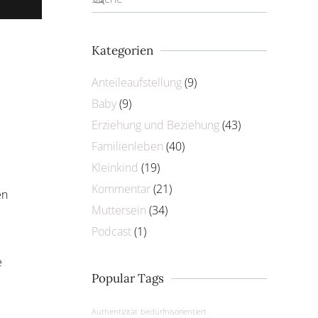
Kategorien
Anteileaufstellung
(9)
Baby
(9)
Erziehung und Beziehung
(43)
Familienleben
(40)
Kleinkind
(19)
Kommentar
(21)
en
Muttersein
(34)
Podcast
(1)
e
Popular Tags
Authentizität
bedürfnisorientiert