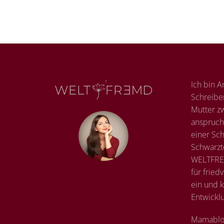
Ich bin A
Schreibe
Mutter zw
anspruch
einer Sc
Schwarzt
WELTFREM
für fried
ein und k
Entwickl
Mamablo