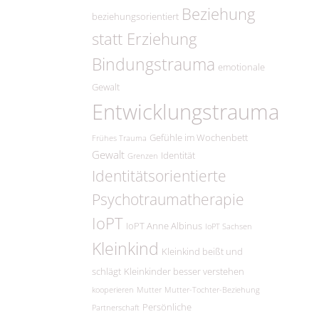
Beziehung
beziehungsorientiert
statt Erziehung
Bindungstrauma
emotionale
Gewalt
Entwicklungstrauma
Gefühle im Wochenbett
Frühes Trauma
Gewalt
Identität
Grenzen
Identitätsorientierte
Psychotraumatherapie
IoPT
IoPT Anne Albinus
IoPT Sachsen
Kleinkind
Kleinkind beißt und
schlägt
Kleinkinder besser verstehen
kooperieren
Mutter
Mutter-Tochter-Beziehung
Persönliche
Partnerschaft