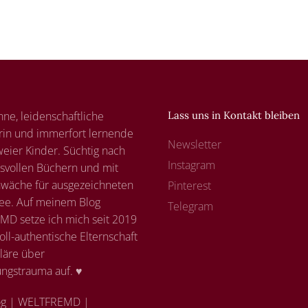
nne, leidenschaftliche
Lass uns in Kontakt bleiben
rin und immerfort lernende
Newsletter
eier Kinder. Süchtig nach
Instagram
svollen Büchern und mit
hwäche für ausgezeichneten
Pinterest
ee. Auf meinem Blog
Telegram
D setze ich mich seit 2019
voll-authentische Elternschaft
läre über
ungstrauma auf. ♥
g | WELTFREMD |