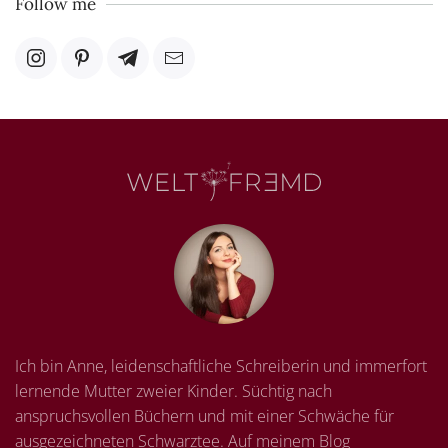
Follow me
Ich bin Anne, leidenschaftliche Schreiberin und immerfort
lernende Mutter zweier Kinder. Süchtig nach
anspruchsvollen Büchern und mit einer Schwäche für
ausgezeichneten Schwarztee. Auf meinem Blog