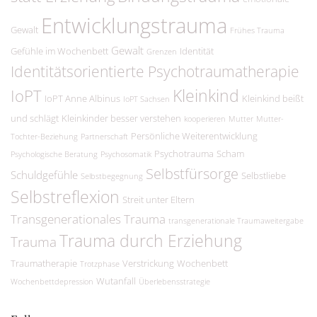
Entwicklungstrauma
Gewalt
Frühes Trauma
Gewalt
Gefühle im Wochenbett
Identität
Grenzen
Identitätsorientierte Psychotraumatherapie
Kleinkind
IoPT
IoPT Anne Albinus
Kleinkind beißt
IoPT Sachsen
und schlägt
Kleinkinder besser verstehen
kooperieren
Mutter
Mutter-
Persönliche Weiterentwicklung
Tochter-Beziehung
Partnerschaft
Psychotrauma
Scham
Psychologische Beratung
Psychosomatik
Selbstfürsorge
Schuldgefühle
Selbstliebe
Selbstbegegnung
Selbstreflexion
Streit unter Eltern
Transgenerationales Trauma
transgenerationale Traumaweitergabe
Trauma durch Erziehung
Trauma
Traumatherapie
Verstrickung
Wochenbett
Trotzphase
Wutanfall
Wochenbettdepression
Überlebensstrategie