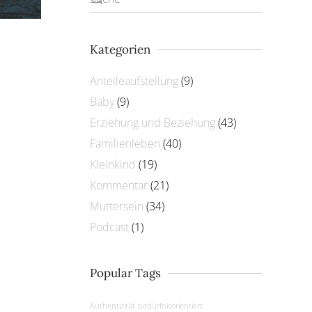
Kategorien
Anteileaufstellung
(9)
Baby
(9)
Erziehung und Beziehung
(43)
Familienleben
(40)
Kleinkind
(19)
Kommentar
(21)
Muttersein
(34)
Podcast
(1)
Popular Tags
Authentizität
bedürfnisorientiert