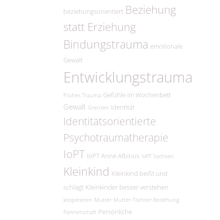
Beziehung
beziehungsorientiert
statt Erziehung
Bindungstrauma
emotionale
Gewalt
Entwicklungstrauma
Gefühle im Wochenbett
Frühes Trauma
Gewalt
Identität
Grenzen
Identitätsorientierte
Psychotraumatherapie
IoPT
IoPT Anne Albinus
IoPT Sachsen
Kleinkind
Kleinkind beißt und
schlägt
Kleinkinder besser verstehen
kooperieren
Mutter
Mutter-Tochter-Beziehung
Persönliche
Partnerschaft