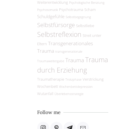
Weiterentwicklung
Psychologische Beratung
Psychotrauma
Scham
Psychosomatik
Schuldgefühle
Selbstbegegnung
Selbstfürsorge
Selbstliebe
Selbstreflexion
Streit unter
Transgenerationales
Eltern
Trauma
transgenerationale
Trauma
Trauma
Traumaweitergabe
durch Erziehung
Traumatherapie
Verstrickung
Trotzphase
Wochenbett
Wochenbettdepression
Wutanfall
Überlebensstrategie
Follow me