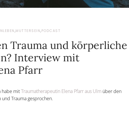
ENLEBEN
,
MUTTERSEIN
,
PODCAST
en Trauma und körperliche
? Interview mit
ena Pfarr
h habe mit
Traumatherapeutin Elena Pfarr aus Ulm
über den
n und Trauma gesprochen.