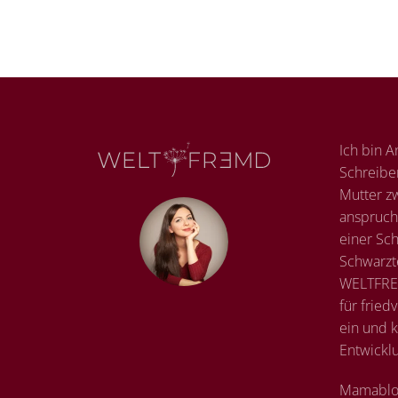
Ich bin A
Schreibe
Mutter zw
anspruch
einer Sc
Schwarzt
WELTFREM
für fried
ein und k
Entwickl
Mamablo