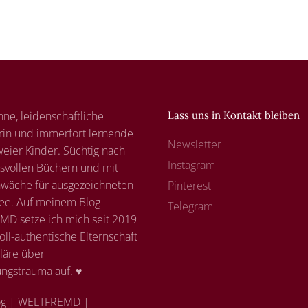
nne, leidenschaftliche
Lass uns in Kontakt bleiben
rin und immerfort lernende
Newsletter
eier Kinder. Süchtig nach
Instagram
svollen Büchern und mit
hwäche für ausgezeichneten
Pinterest
ee. Auf meinem Blog
Telegram
D setze ich mich seit 2019
voll-authentische Elternschaft
läre über
ungstrauma auf. ♥
g | WELTFREMD |